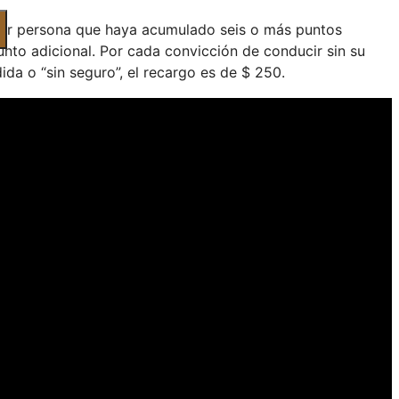
uier persona que haya acumulado seis o más puntos
punto adicional. Por cada convicción de conducir sin su
dida o “sin seguro”, el recargo es de $ 250.