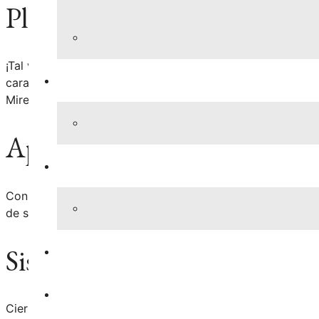
Placas de Licencia Oscurecid
¡Tal vez ya esté violando esta ley, y ni siquiera lo sabe! S
característica de diseño original de la placa”, podría ser
Mire a su alrededor … muchos de los marcos de matrículas 
Apuntar con un “puntero lás
Con suerte, usted no se sienta obligado a violar esta ley. 
de seguridad, bombero, trabajador de servicios médicos de
Sistema de “Puntos” para cier
Ciertas condenas de tránsito causarán “puntos” en contra