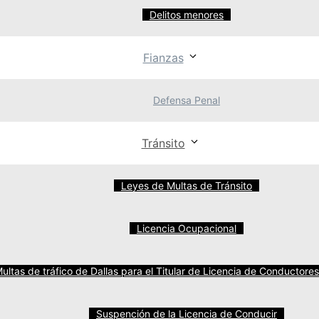
rciona Defensa Penal en
Delitos menores
ufman, Rockwall, y Tarrant.
Fianzas
nal, incluyendo:
Defensa Penal
Tránsito
Leyes de Multas de Tránsito
eración anticipada de la libertad condicional, obtener una 
Licencia Ocupacional
 Una nueva ley de Texas puede permitirle sellar su historia
ultas de tráfico de Dallas para el Titular de Licencia de Conductore
Suspención de la Licencia de Conducir