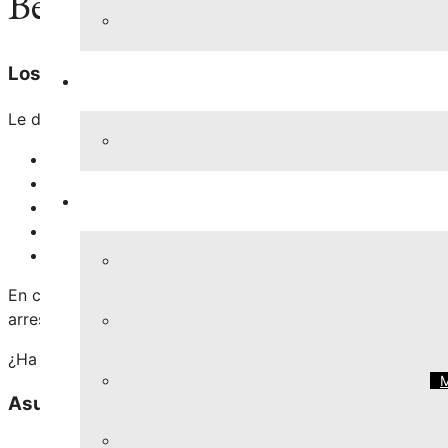
Berlof & Newton, P.C. propo
Los condados de Dallas, Collin, Denton, Ellis, Ka
Le defenderemos enérgicamente contra su acusación crimi
DWI’s
Casos de Drogas
Cargos de armas
Robo
Infracciones de menor gravedad y delitos menores
En ciertas situaciones, podemos ayudarlo a obtener la lib
arresto sea eliminado por medio de un expurgado.
¿Ha completado con éxito la libertad condicional diferida?
M
Asuntos Legales Variados