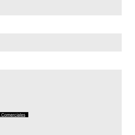
licencia ocupacional o hacer que su expediente de
l criminal con una orden de no revelación.
s Comerciales